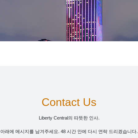
Contact Us
Liberty Central의 따뜻한 인사.
아래에 메시지를 남겨주세요. 48 시간 안에 다시 연락 드리겠습니다.