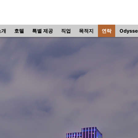
소개
호텔
특별 제공
직업
목적지
연락
Odyss