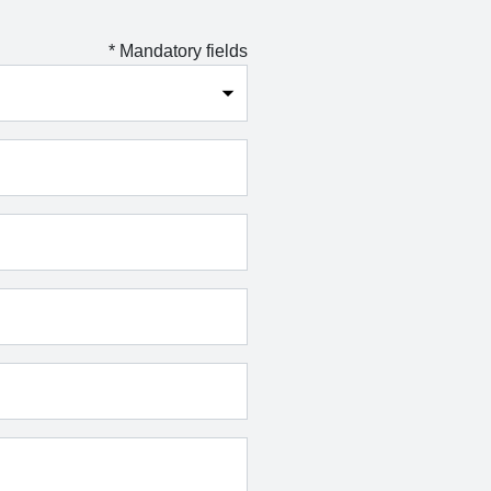
* Mandatory fields